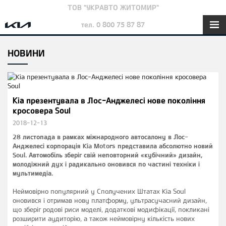
ТОВ "УКРАВТО ЖИТОМИР"
тел. 0 800 75 87 87
НОВИНИ
Kia презентувала в Лос-Анджелесі нове покоління
кросовера Soul
2018-12-13
28 листопада в рамках міжнародного автосалону в Лос-
Анджелесі корпорація Kia Motors представила абсолютно новий
Soul. Автомобіль зберіг свій неповторний «кубічний» дизайн,
молодіжний дух і радикально оновився по частині техніки і
мультимедіа.
Неймовірно популярний у Сполучених Штатах Kia Soul
оновився і отримав нову платформу, ультрасучасний дизайн,
що зберіг родові риси моделі, додаткові модифікації, покликані
розширити аудиторію, а також неймовірну кількість нових