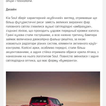
опцій і технологій.
Дизайн
Kia Soul зберіг характерний «кубічний» вигляд, отримавши ще
більш футуристичні риси: замість великих виразних фар
головного світла з'явилися вузькі світлодіодні «амбразури»,
з'єднані лінією, що проходить уздовж передньої кромки капота.
Грані кузова стали гострішими, а всю нижню третину бампера
займає величезна двоколірна фальш-решітка, за якою
ховаються радіатори різних систем, елементи активного круїз-
контролю. Колісні арки, особливо передні, стали більш
акцентованими, а задня стійка отримала обриси крила літака, з
нанесеним на нього логотипом Soul. Повністю змінилася і задня
світлодіодна оптика, що має форму «бумеранга».