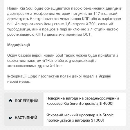
Новий Kia Soul буде оснащуватися парою бензинових двигунів:
дволітровим атмосферним мотором потужністю 147 к.с., який
агрегатують 6-ступінчастою механічною КПП або ж варіатором
IVT. Альтернативою йому стане 1,6-літровий 201-сильний
турбодвигун, який працює в парі виключно з 7-ступінчастою
роботизованою КПП з двома зчепленнями DCT.
Модифікації
Окрім базової версії, новий Soul також можна буде придбати з
ефектним пакетом GT-Line або ж у модифікації з
«позашляховим» духом X-Line.
Інформації щодо перспектив появи даної моделі в Україні
наразі немає.
Новорічна вигода на середньорозмірний
ПОПЕРЕДНІЙ
кросовер Kia Sorento досягла $ 4000!
Яскравий міський кросовер Kia Stonic
НАСТУПНИЙ
пропонується з вигодою $1000!