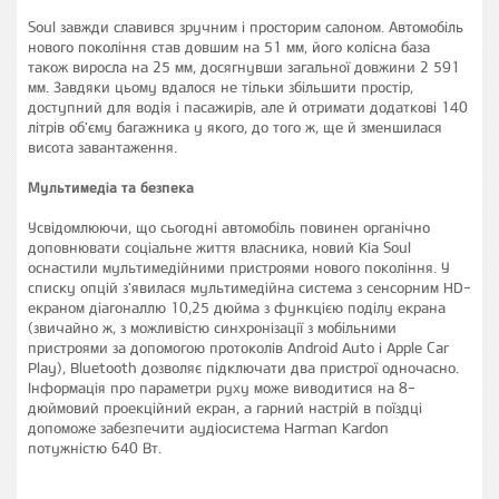
Soul завжди славився зручним і просторим салоном. Автомобіль
нового покоління став довшим на 51 мм, його колісна база
також виросла на 25 мм, досягнувши загальної довжини 2 591
мм. Завдяки цьому вдалося не тільки збільшити простір,
доступний для водія і пасажирів, але й отримати додаткові 140
літрів об'єму багажника у якого, до того ж, ще й зменшилася
висота завантаження.
Мультимедіа та безпека
Усвідомлюючи, що сьогодні автомобіль повинен органічно
доповнювати соціальне життя власника, новий Kia Soul
оснастили мультимедійними пристроями нового покоління. У
списку опцій з'явилася мультимедійна система з сенсорним HD-
екраном діагоналлю 10,25 дюйма з функцією поділу екрана
(звичайно ж, з можливістю синхронізації з мобільними
пристроями за допомогою протоколів Android Auto і Apple Car
Play), Bluetooth дозволяє підключати два пристрої одночасно.
Інформація про параметри руху може виводитися на 8-
дюймовий проекційний екран, а гарний настрій в поїздці
допоможе забезпечити аудіосистема Harman Kardon
потужністю 640 Вт.