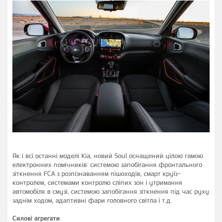
Як і всі останні моделі Kia, новий Soul оснащений цілою гамою
електронних помічників: системою запобігання фронтального
зіткнення FCA з розпізнаванням пішоходів, смарт круїз-
контролем, системами контролю сліпих зон і утримання
автомобіля в смузі, системою запобігання зіткнення під час руху
заднім ходом, адаптивні фари головного світла і т.д.
Силові агрегати