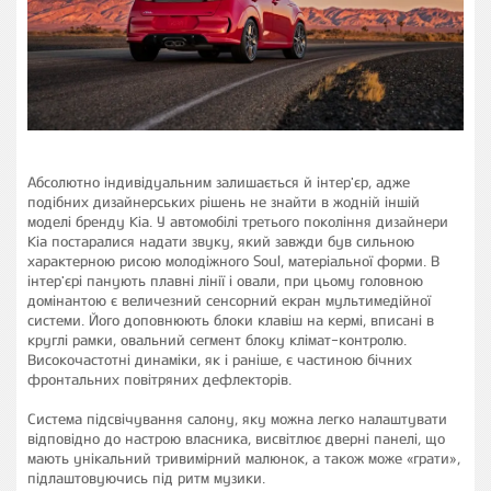
Абсолютно індивідуальним залишається й інтер'єр, адже
подібних дизайнерських рішень не знайти в жодній іншій
моделі бренду Kia. У автомобілі третього покоління дизайнери
Kia постаралися надати звуку, який завжди був сильною
характерною рисою молодіжного Soul, матеріальної форми. В
інтер'єрі панують плавні лінії і овали, при цьому головною
домінантою є величезний сенсорний екран мультимедійної
системи. Його доповнюють блоки клавіш на кермі, вписані в
круглі рамки, овальний сегмент блоку клімат-контролю.
Високочастотні динаміки, як і раніше, є частиною бічних
фронтальних повітряних дефлекторів.
Система підсвічування салону, яку можна легко налаштувати
відповідно до настрою власника, висвітлює дверні панелі, що
мають унікальний тривимірний малюнок, а також може «грати»,
підлаштовуючись під ритм музики.