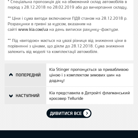
* Спеціальна пропозиція діє на обмежений склад автомобілів в
період з 28.12.2018 по 28.02.2019 або до вичерпання складу.
** Ціни і сума вигоди включаючи ПДВ станом на 28.12.2018 р.
Розрахунки в гривні за курсом, вказаним на
сайті
www.kia.сом/ua
на день виписки рахунку-фактури.
** Під «вигодою» мається на увазі різниця від зниження ціни в
порівнянні з цінами, що діяли до 28.12.2018. Сума зниження
залежить від моделі та комплектації автомобіля.
Kia Stinger пропонується за привабливою
ПОПЕРЕДНІЙ
ціною і з комплектом зимових шин на
додачу!
Kia представила в Детройті флагманський
НАСТУПНИЙ
кросовер Telluride
ДИВИТИСЯ ВСЕ