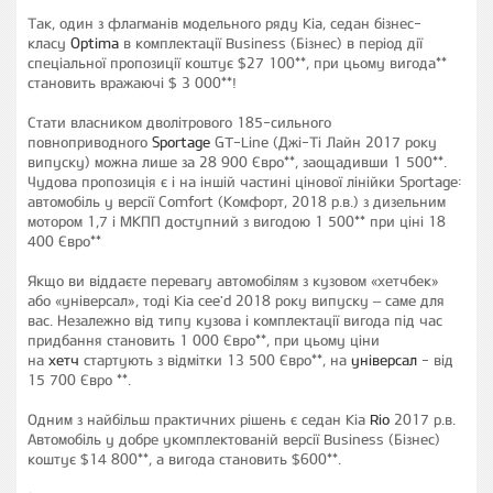
Так, один з флагманів модельного ряду Kia, седан бізнес-
класу
Optima
в комплектації Business (Бізнес) в період дії
спеціальної пропозиції коштує $27 100**, при цьому вигода**
становить вражаючі $ 3 000**!
Стати власником дволітрового 185-сильного
повноприводного
Sportage
GT-Line (Джі-Ті Лайн 2017 року
випуску) можна лише за 28 900 Євро**, заощадивши 1 500**.
Чудова пропозиція є і на іншій частині цінової лінійки Sportage:
автомобіль у версії Comfort (Комфорт, 2018 р.в.) з дизельним
мотором 1,7 і МКПП доступний з вигодою 1 500** при ціні 18
400 Євро**
Якщо ви віддаєте перевагу автомобілям з кузовом «хетчбек»
або «універсал», тоді Kia cee'd 2018 року випуску – саме для
вас. Незалежно від типу кузова і комплектації вигода під час
придбання становить 1 000 Євро**, при цьому ціни
на
хетч
стартують з відмітки 13 500 Євро**, на
універсал
- від
15 700 Євро **.
Одним з найбільш практичних рішень є седан Kia
Rio
2017 р.в.
Автомобіль у добре укомплектованій версії Business (Бізнес)
коштує $14 800**, а вигода становить $600**.